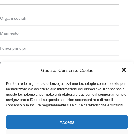
Organi sociali
Manifesto
I dieci principi
Codice deontologico
Gestisci Consenso Cookie
Statuto
Per fornire le migliori esperienze, utilizziamo tecnologie come i cookie per
memorizzare e/o accedere alle informazioni del dispositivo. Il consenso a
Finanziamento
queste tecnologie ci permetterà di elaborare dati come il comportamento di
navigazione o ID unici su questo sito. Non acconsentire o ritirare il
consenso può influire negativamente su alcune caratteristiche e funzioni.
Contatti
Accetta
WGI - Tutti i diritti riservati © 2021
Via Adolfo Albertazzi 19, 00137 Roma