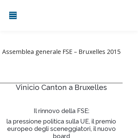
Assemblea generale FSE – Bruxelles 2015
Tu sei qui:
Home
Assemblea generale FSE – Bruxelles…
Vinicio Canton a Bruxelles
Il rinnovo della FSE:
la pressione politica sulla UE, il premio
europeo degli sceneggiatori, il nuovo
board