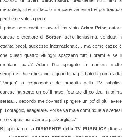
discorso di
Sven Baldvinsson
, presidente FSE fino a
mercoledì, che mi faccio mandare via email e poi traduco
perché ne vale la pena.
Il primo screenwriters award l’ha vinto
Adam Price
, autore
danese e creatore di
Borgen
: serie fichissima, venduta in
ottanta paesi, successo internazionale… ma come cazzo è
che questi quattro vikinghi spazzano tutti i premi e se li
meritano pure? Adam l’ha spiegato in maniera molto
semplice. Dice che anni fa, quando ha pitchato la prima volta
“Borgen” la responsabile del prodotto della TV pubblica
danese ha storto un po’ il naso: “parlare di politica, in prima
serata… secondo me dovresti spingere un po’ di più, avere
più coraggio, esagerare. Poi se va male comunque a svedesi
e norvegesi riusciamo a piazzargliela.”
Ricapitoliamo:
la DIRIGENTE della TV PUBBLICA dice a