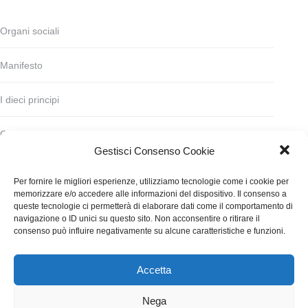
Organi sociali
Manifesto
I dieci principi
Codice deontologico
Gestisci Consenso Cookie
Statuto
Per fornire le migliori esperienze, utilizziamo tecnologie come i cookie per
memorizzare e/o accedere alle informazioni del dispositivo. Il consenso a
Finanziamento
queste tecnologie ci permetterà di elaborare dati come il comportamento di
navigazione o ID unici su questo sito. Non acconsentire o ritirare il
consenso può influire negativamente su alcune caratteristiche e funzioni.
Contatti
Accetta
WGI - Tutti i diritti riservati © 2021
Via Adolfo Albertazzi 19, 00137 Roma
Nega
+39 347 2461036