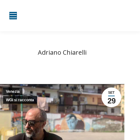
Adriano Chiarelli
Tu sei qui:
Home
Venezia
Adriano Chiarelli
Venezia
SET
29
WGI si racconta