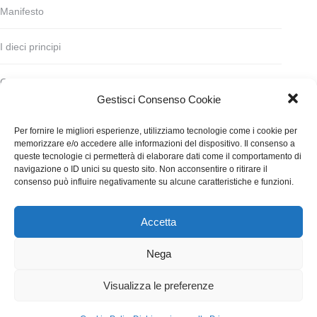
Manifesto
I dieci principi
Codice deontologico
Gestisci Consenso Cookie
Statuto
Per fornire le migliori esperienze, utilizziamo tecnologie come i cookie per
memorizzare e/o accedere alle informazioni del dispositivo. Il consenso a
Finanziamento
queste tecnologie ci permetterà di elaborare dati come il comportamento di
navigazione o ID unici su questo sito. Non acconsentire o ritirare il
consenso può influire negativamente su alcune caratteristiche e funzioni.
Contatti
Accetta
WGI - Tutti i diritti riservati © 2021
Via Adolfo Albertazzi 19, 00137 Roma
Nega
+39 347 2461036
segreteria@writersguilditalia.it
WGItalia
Visualizza le preferenze
Concept: Annamaria De Paola - Realizzazione:
AF