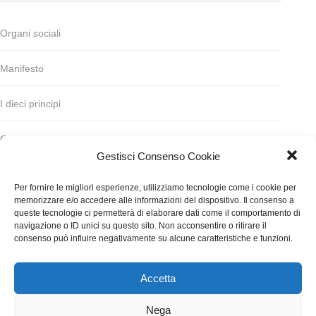
Organi sociali
Manifesto
I dieci principi
Codice deontologico
Gestisci Consenso Cookie
Statuto
Per fornire le migliori esperienze, utilizziamo tecnologie come i cookie per
memorizzare e/o accedere alle informazioni del dispositivo. Il consenso a
Finanziamento
queste tecnologie ci permetterà di elaborare dati come il comportamento di
navigazione o ID unici su questo sito. Non acconsentire o ritirare il
consenso può influire negativamente su alcune caratteristiche e funzioni.
Contatti
Accetta
WGI - Tutti i diritti riservati © 2021
Via Adolfo Albertazzi 19, 00137 Roma
Nega
+39 347 2461036