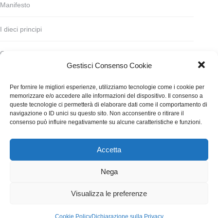
Manifesto
I dieci principi
Codice deontologico
Gestisci Consenso Cookie
Statuto
Per fornire le migliori esperienze, utilizziamo tecnologie come i cookie per
memorizzare e/o accedere alle informazioni del dispositivo. Il consenso a
Finanziamento
queste tecnologie ci permetterà di elaborare dati come il comportamento di
navigazione o ID unici su questo sito. Non acconsentire o ritirare il
consenso può influire negativamente su alcune caratteristiche e funzioni.
Contatti
Accetta
WGI - Tutti i diritti riservati © 2021
Via Adolfo Albertazzi 19, 00137 Roma
Nega
+39 347 2461036
segreteria@writersguilditalia.it
WGItalia
Visualizza le preferenze
Concept: Annamaria De Paola - Realizzazione:
AF
Cookie Policy
Dichiarazione sulla Privacy