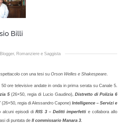
io Billi
, Blogger, Romanziere e Saggista
o spettacolo con una tesi su
Orson Welles e Shakespeare
.
di 50 ore televisive andate in onda in prima serata su Canale 5.
zia 5
(26×50, regia di Lucio Gaudino),
Distretto di Polizia 6
7
(26×50, regia di Alessandro Capone)
Intelligence – Servizi e
o alcuni episodi di
RIS 3 – Delitti imperfetti
e collabora allo
asi di puntata de
Il commissario Manara 3
.