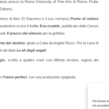
iatura presso la Rome University of Fine Arts di Roma. Frutto
ditore).
udonimo di Alex Di Giacomo e il suo romanzo
Punto di rottura
donimo scrive il thriller
Eva crudele
, pubblicato dalla Ciesse
-book
Il prezzo del silenzio
per la goWare.
ante del destino
, girato a Cuba da Angelo Rizzo. Per la casa di
 dal titolo
Le ali degli angeli
.
gio
, scritta a quattro mani con Alfredo Arciero, regista del
er
Future perfect
, con una produzione spagnola.
Per fornire 
e/o accedere