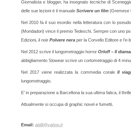
Giornalista e blogger, ha insegnato tecniche di Scenegg
delle sue lezioni è il manuale
Scrivere un film
(Gremese E
Nel 2010 fa il suo esordio nella letteratura con lo pse
(Mondadori) vince il premio Tedeschi. Sempre con uno pseu
Edizioni, il noir
Polvere nera
per la Corvello Editore e l’e
Nel 2012 scrive il lungometraggio horror
Orloff – Il diam
abbigliamento Slowear scrive un cortometraggio di 4 minuti
Nel 2017 viene realizzata la commedia corale
Il viag
lungometraggio.
E’ in preparazione a Barcellona la sua ultima fatica, il thrill
Attualmente si occupa di graphic novel e fumetti.
Email:
abilli@yahoo.it