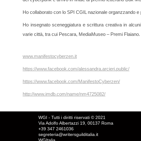
Ho collaborato con lo SPI CGIL nazionale organzzando e p
Ho insegnato sceneggiatura e scrittura creativa in alcuni 
varie città, tra cui Pescara, MediaMuseo – Premi Flaiano.
www.manifestocyberzen.it
https://www.facebook.com/alessandra.arcieri.public/
https://www.facebook.com/ManifestoCyberzen/
http://www.imdb.com/name/nm4725082/
WGI - Tutti i diritti riservati © 2021
Via Adolfo Albertazzi 19, 00137 Roma
+39 347 2461036
segreteria@writersguilditalia.it
WGItalia