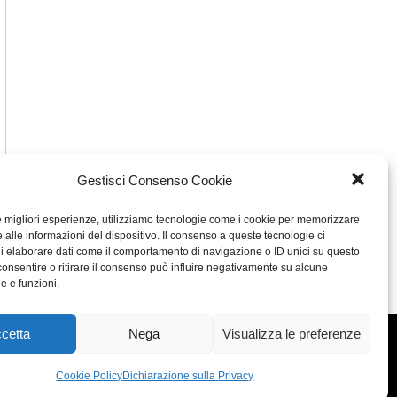
Gestisci Consenso Cookie
le migliori esperienze, utilizziamo tecnologie come i cookie per memorizzare
 alle informazioni del dispositivo. Il consenso a queste tecnologie ci
i elaborare dati come il comportamento di navigazione o ID unici su questo
consentire o ritirare il consenso può influire negativamente su alcune
he e funzioni.
cetta
Nega
Visualizza le preferenze
Concept: Annamaria De Paola - Realizzazione:
AF
Cookie Policy
Dichiarazione sulla Privacy
Cookie & Privacy Policy