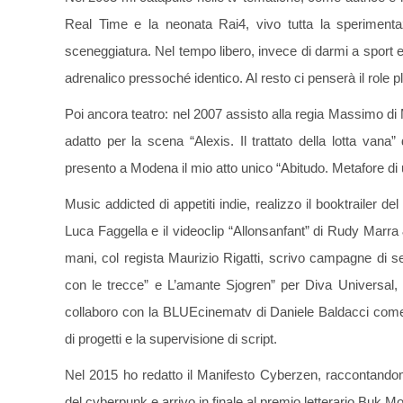
Real Time e la neonata Rai4, vivo tutta la sperimenta
sceneggiatura. Nel tempo libero, invece di darmi a sport e
adrenalico pressoché identico. Al resto ci penserà il role 
Poi ancora teatro: nel 2007 assisto alla regia Massimo di
adatto per la scena “Alexis. Il trattato della lotta vana
presento a Modena il mio atto unico “Abitudo. Metafore di 
Music addicted di appetiti indie, realizzo il booktrailer 
Luca Faggella e il videoclip “Allonsanfant” di Rudy Marra
mani, col regista Maurizio Rigatti, scrivo campagne di sen
con le trecce” e L’amante Sjogren” per Diva Universal, e
collaboro con la BLUEcinematv di Daniele Baldacci come s
di progetti e la supervisione di script.
Nel 2015 ho redatto il Manifesto Cyberzen, raccontandom
del cyberpunk e arrivo in finale al premio letterario Bu