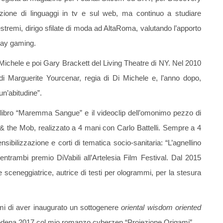
zione di linguaggi in tv e sul web, ma continuo a studiare
stremi, dirigo sfilate di moda ad AltaRoma, valutando l’apporto
play gaming.
 Michele e poi Gary Brackett del Living Theatre di NY. Nel 2010
” di Marguerite Yourcenar, regia di Di Michele e, l’anno dopo,
un’abitudine”.
del libro “Maremma Sangue” e il videoclip dell’omonimo pezzo di
 & the Mob, realizzato a 4 mani con Carlo Battelli. Sempre a 4
sibilizzazione e corti di tematica socio-sanitaria: “L’agnellino
ntrambi premio DiVabili all’Artelesia Film Festival. Dal 2015
ceneggiatrice, autrice di testi per ologrammi, per la stesura
i di aver inaugurato un sottogenere
oriental wisdom oriented
k Modena 2017 col mio romanzo cyberzen “Proiezione Origami”.