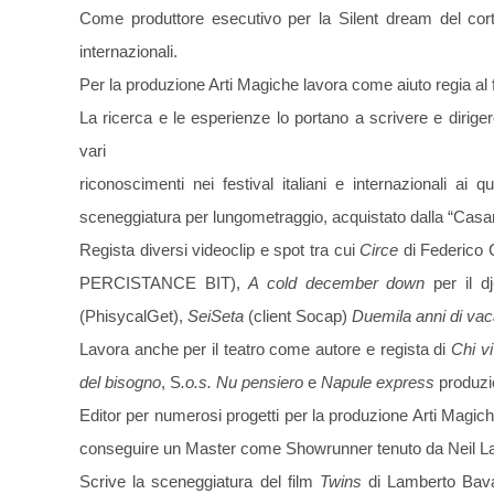
Come produttore esecutivo per la Silent dream del co
internazionali.
Per la produzione Arti Magiche lavora come aiuto regia al 
La ricerca e le esperienze lo portano a scrivere e diriger
vari
riconoscimenti nei festival italiani e internazionali ai
sceneggiatura per lungometraggio, acquistato dalla “Casa
Regista diversi videoclip e spot tra cui
Circe
di Federico 
PERCISTANCE BIT),
A cold december down
per il d
(PhisycalGet),
SeiSeta
(client Socap)
Duemila anni di va
Lavora anche per il teatro come autore e regista di
Chi vi
del bisogno
, S
.o.s. Nu pensiero
e
Napule express
produzi
Editor per numerosi progetti per la produzione Arti Magic
conseguire un Master come Showrunner tenuto da Neil L
Scrive la sceneggiatura del film
Twins
di Lamberto Bav