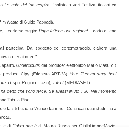
rto
Le note del tuo respiro
, finalista a vari Festival italiani ed
film
Nauta
di Guido Pappadà.
e, il cortometraggio:
Papà fattene una ragione!
Il corto ottiene
 quali partecipa. Dal soggetto del cortometraggio, elabora una
nova entertainment”.
Caparro,
Underclouds
del producer elettronico Mario Masullo (
j- produce Cipy (Etichetta ART-28)
Your fifteeten sexy heel
canza
( spot Regione Lazio),
Talent
(MEDIASET).
 ha detto che sono felice
,
Se avessi avuto il 36
,
Nel momento
one Tabula Risa.
he e la istribuzione Wunderkammer. Continua i suoi studi fino a
andau.
a e di
Cobra non è
di Mauro Russo per GialloLimoneMovie,