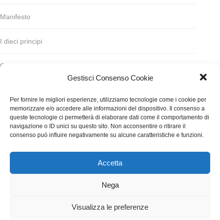
Manifesto
I dieci principi
Codice deontologico
Gestisci Consenso Cookie
Statuto
Per fornire le migliori esperienze, utilizziamo tecnologie come i cookie per
memorizzare e/o accedere alle informazioni del dispositivo. Il consenso a
Finanziamento
queste tecnologie ci permetterà di elaborare dati come il comportamento di
navigazione o ID unici su questo sito. Non acconsentire o ritirare il
consenso può influire negativamente su alcune caratteristiche e funzioni.
Contatti
Accetta
WGI - Tutti i diritti riservati © 2021
Via Adolfo Albertazzi 19, 00137 Roma
Nega
+39 347 2461036
segreteria@writersguilditalia.it
WGItalia
Visualizza le preferenze
Concept: Annamaria De Paola - Realizzazione:
AF