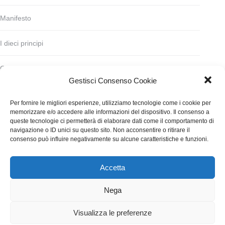
Manifesto
I dieci principi
Codice deontologico
Gestisci Consenso Cookie
Statuto
Per fornire le migliori esperienze, utilizziamo tecnologie come i cookie per
memorizzare e/o accedere alle informazioni del dispositivo. Il consenso a
Finanziamento
queste tecnologie ci permetterà di elaborare dati come il comportamento di
navigazione o ID unici su questo sito. Non acconsentire o ritirare il
consenso può influire negativamente su alcune caratteristiche e funzioni.
Contatti
Accetta
WGI - Tutti i diritti riservati © 2021
Via Adolfo Albertazzi 19, 00137 Roma
Nega
+39 347 2461036
segreteria@writersguilditalia.it
WGItalia
Visualizza le preferenze
Concept: Annamaria De Paola - Realizzazione:
AF