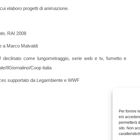
 cui elaboro progetti di animazione.
te,
RAI 2008
 a Marco Malvaldi
il
declinato come lungometraggio, serie web e tv, fumetto e
/IlGiornalino/Coop italia
ces
supportato da Legambiente e WWF
Per fornire 
e/o accedere
permetterà d
sito. Non ac
caratteristic