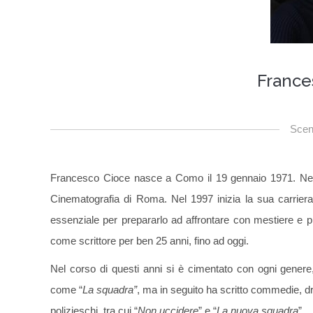
France
Scen
Francesco Cioce nasce a Como il 19 gennaio 1971. Nel 
Cinematografia di Roma. Nel 1997 inizia la sua carriera 
essenziale per prepararlo ad affrontare con mestiere e p
come scrittore per ben 25 anni, fino ad oggi.
Nel corso di questi anni si è cimentato con ogni genere, 
come “
La squadra”
, ma in seguito ha scritto commedie, d
polizieschi, tra cui “
Non uccidere
” e “
La nuova squadra
”.