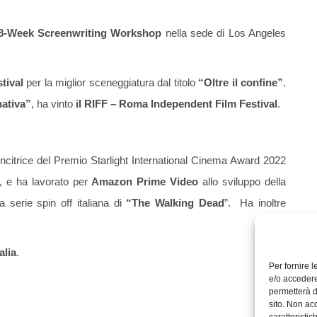
8-Week Screenwriting Workshop
nella sede di Los Angeles
tival
per la miglior sceneggiatura dal titolo
“Oltre il confine”
.
nativa”
, ha vinto
il RIFF – Roma Independent Film Festival
.
vincitrice del Premio Starlight International Cinema Award 2022
, e ha lavorato per
Amazon Prime Video
allo sviluppo della
a serie spin off italiana di
“The Walking Dead
”. Ha inoltre
alia
.
Per fornire 
e/o accedere
permetterà d
sito. Non ac