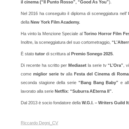
il cinema (“Il Punto Rosso”, “Good As You”
).
Nel 2016 ha conseguito il diploma di sceneggiatura nell’
della
New York Film Academy.
Ha vinto la Menzione Speciale al
Torino Horror Film Fes
Inoltre, la sceneggiatura del suo cortometraggio,
“L’Alter
È stato
tutor
di scrittura al
Premio Sonego 2025
.
Di recente ha scritto per
Mediaset
la serie tv
“L’Ora”
, 
come
miglior serie tv
alla
Festa del Cinema di Roma
seconda stagione della serie
“Bang Bang Baby”
e all
lavorato alla serie
Netflix
:
“Suburra AEterna II”
.
Dal 2013 è socio fondatore della
W.G.I. – Writers Guild It
Riccardo Degni_CV