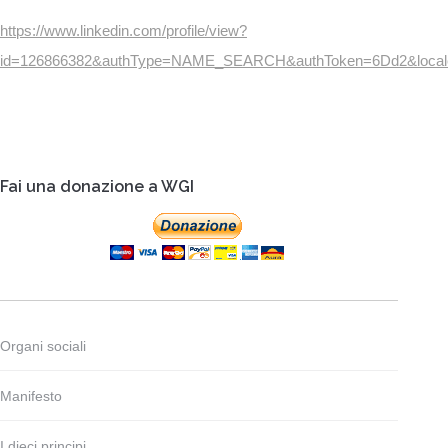
https://www.linkedin.com/profile/view?
id=126866382&authType=NAME_SEARCH&authToken=6Dd2&locale=
Fai una donazione a WGI
Organi sociali
Manifesto
I dieci principi