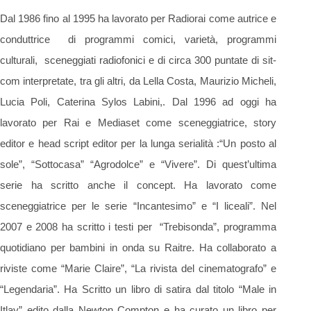
Dal 1986 fino al 1995 ha lavorato per Radiorai come autrice e
conduttrice di programmi comici, varietà, programmi
culturali, sceneggiati radiofonici e di circa 300 puntate di sit-
com interpretate, tra gli altri, da Lella Costa, Maurizio Micheli,
Lucia Poli, Caterina Sylos Labini,. Dal 1996 ad oggi ha
lavorato per Rai e Mediaset come sceneggiatrice, story
editor e head script editor per la lunga serialità :“Un posto al
sole”, “Sottocasa” “Agrodolce” e “Vivere”. Di quest’ultima
serie ha scritto anche il concept. Ha lavorato come
sceneggiatrice per le serie “Incantesimo” e “I liceali”. Nel
2007 e 2008 ha scritto i testi per “Trebisonda”, programma
quotidiano per bambini in onda su Raitre. Ha collaborato a
riviste come “Marie Claire”, “La rivista del cinematografo” e
“Legendaria”. Ha Scritto un libro di satira dal titolo “Male in
Itlay” edito dalla Newton Compton e ha curato un libro per