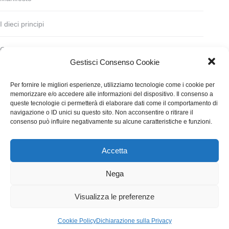
I dieci principi
Codice deontologico
Gestisci Consenso Cookie
Statuto
Per fornire le migliori esperienze, utilizziamo tecnologie come i cookie per
memorizzare e/o accedere alle informazioni del dispositivo. Il consenso a
Finanziamento
queste tecnologie ci permetterà di elaborare dati come il comportamento di
navigazione o ID unici su questo sito. Non acconsentire o ritirare il
consenso può influire negativamente su alcune caratteristiche e funzioni.
Contatti
Accetta
WGI - Tutti i diritti riservati © 2021
Via Adolfo Albertazzi 19, 00137 Roma
Nega
+39 347 2461036
segreteria@writersguilditalia.it
WGItalia
Visualizza le preferenze
Concept: Annamaria De Paola - Realizzazione:
AF
Cookie Policy
Dichiarazione sulla Privacy
Cookie & Privacy Policy