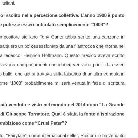
taliani.
 insolito nella percezione collettiva. L’anno 1908 è punto
che potesse essere intitolato semplicemente “1908”?
ompositore siciliano Tony Canto abbia scritto una canzone in
 realtà ero un po’ ossessionato da una filastrocca che ritorna nel
iatra tedesco, Heinrich Hoffmann. Questo medico aveva scritto
he avevano comportamenti non idonei, venivano puniti da esseri
 bullo, che già si trovava sulla falsariga di un’altra venduta in
 come “1908” probabilmente mi sarà venuta in fase di scrittura
ano più venduto e visto nel mondo nel 2014 dopo “La Grande
 di Giuseppe Tornatore. Qual è stata la fonte d’ispirazione
ì ambizioso come “Cruel Peter”?
, “Fairytale”, come international seller, Raicom lo ha venduto