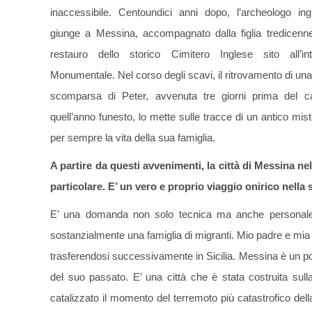
inaccessibile. Centoundici anni dopo, l’archeologo 
giunge a Messina, accompagnato dalla figlia tredicenne 
restauro dello storico Cimitero Inglese sito all’i
Monumentale. Nel corso degli scavi, il ritrovamento di una
scomparsa di Peter, avvenuta tre giorni prima del ca
quell’anno funesto, lo mette sulle tracce di un antico mi
per sempre la vita della sua famiglia.
A partire da questi avvenimenti, la città di Messina n
particolare. E’ un vero e proprio viaggio onirico nell
E’ una domanda non solo tecnica ma anche personale,
sostanzialmente una famiglia di migranti. Mio padre e m
trasferendosi successivamente in Sicilia. Messina è un
del suo passato. E’ una città che è stata costruita su
catalizzato il momento del terremoto più catastrofico della