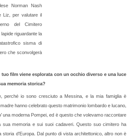
inglese Norman Nash
Liz, per valutare il
nterno del Cimitero
 lapide riguardante la
tastrofico sisma di
stero che sconvolgerà
el tuo film viene esplorata con un occhio diverso e una luce
a sua memoria storica?
 perché io sono cresciuto a Messina, e la mia famiglia è
ia madre hanno celebrato questo matrimonio lombardo e lucano,
 po’ una moderna Pompei, ed è questo che volevamo raccontare
lla sua memoria e sui suoi cadaveri. Questo suo cimitero ha
 storia d’Europa. Dal punto di vista architettonico, altro non è