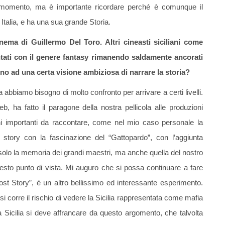
l momento, ma è importante ricordare perché è comunque il
Italia, e ha una sua grande Storia.
nema di Guillermo Del Toro. Altri cineasti siciliani come
ati con il genere fantasy rimanendo saldamente ancorati
cino ad una certa visione ambiziosa di narrare la storia?
ura abbiamo bisogno di molto confronto per arrivare a certi livelli.
b, ha fatto il paragone della nostra pellicola alle produzioni
 importanti da raccontare, come nel mio caso personale la
t story con la fascinazione del “Gattopardo”, con l’aggiunta
è solo la memoria dei grandi maestri, ma anche quella del nostro
esto punto di vista. Mi auguro che si possa continuare a fare
ost Story”, è un altro bellissimo ed interessante esperimento.
corre il rischio di vedere la Sicilia rappresentata come mafia
la Sicilia si deve affrancare da questo argomento, che talvolta