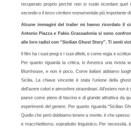
recuperato proprio perché non si vuole ricordare que
secondo o il terzo cimitero monumentale più importante di 
Alcune immagini del trailer mi hanno ricordato il ci
Antonio Piazza e Fabio Grassadonia si sono confront
alle loro radici con “Sicilian Ghost Story”. Ti senti vi
Il film ha i suoi pregi e i suoi difetti, e come regia e scritt
Per quanto riguarda la critica, in America una rivista we
Blumhouse, e non è poco. Come italiani abbiamo luoghi
Sicilia. La chiave vincente è stata l’unione della ghos
dell’avere colori e atmosfere straordinari. All’estero non 
paese come pieno di fascino e di grande attrattiva da qu
esperimenti del genere. Per quanto riguarda “Sicilian Gh
Quello che però dobbiamo tenere a mente, è che spesso si 
e macchiettismo, soprattutto linguistico. Per necessità, 