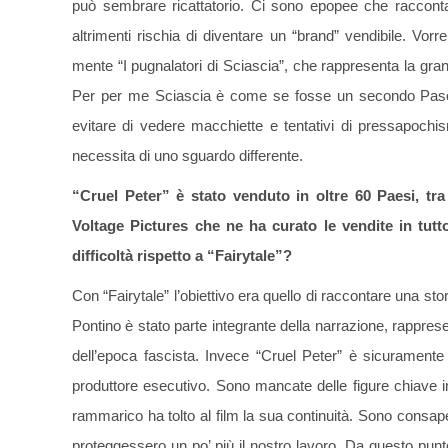
può sembrare ricattatorio. Ci sono epopee che racconta
altrimenti rischia di diventare un “brand” vendibile. Vorre
mente “I pugnalatori di Sciascia”, che rappresenta la gran
Per per me Sciascia è come se fosse un secondo Pasoli
evitare di vedere macchiette e tentativi di pressapoc
necessita di uno sguardo differente.
“Cruel Peter” è stato venduto in oltre 60 Paesi, tr
Voltage Pictures che ne ha curato le vendite in tutt
difficoltà rispetto a “Fairytale”?
Con “Fairytale” l’obiettivo era quello di raccontare una st
Pontino è stato parte integrante della narrazione, rappre
dell’epoca fascista. Invece “Cruel Peter” è sicuramen
produttore esecutivo. Sono mancate delle figure chiave i
rammarico ha tolto al film la sua continuità. Sono consap
proteggessero un po’ più il nostro lavoro. Da questo punt