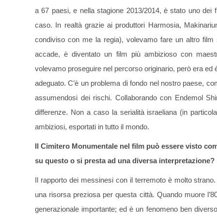
a 67 paesi, e nella stagione 2013/2014, è stato uno dei fi
caso. In realtà grazie ai produttori Harmosia, Makinar
condiviso con me la regia), volevamo fare un altro film
accade, è diventato un film più ambizioso con maestran
volevamo proseguire nel percorso originario, però era ed è m
adeguato. C’è un problema di fondo nel nostro paese, com
assumendosi dei rischi. Collaborando con Endemol Shin
differenze. Non a caso la serialità israeliana (in partic
ambiziosi, esportati in tutto il mondo.
Il Cimitero Monumentale nel film può essere visto come
su questo o si presta ad una diversa interpretazione?
Il rapporto dei messinesi con il terremoto è molto strano
una risorsa preziosa per questa città. Quando muore l’80
generazionale importante; ed è un fenomeno ben diverso 