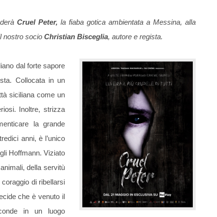
oderà
Cruel Peter
,
la fiaba gotica ambientata a Messina, alla
il nostro socio
Christian Bisceglia
, autore e regista.
iano dal forte sapore
sta. Collocata in un
ittà siciliana come un
iosi. Inoltre, strizza
imenticare la grande
redici anni, è l’unico
 gli Hoffmann. Viziato
animali, della servitù
oraggio di ribellarsi
 decide che è venuto il
sconde in un luogo