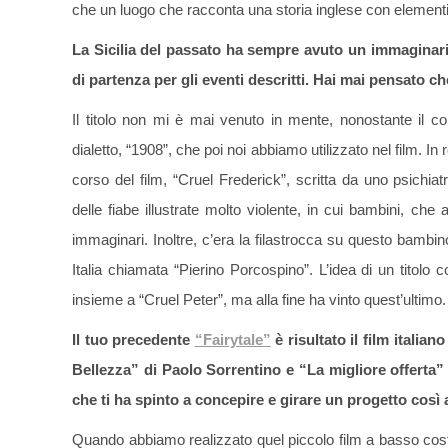
che un luogo che racconta una storia inglese con elementi i
La Sicilia del passato ha sempre avuto un immaginario
di partenza per gli eventi descritti. Hai mai pensato 
Il titolo non mi è mai venuto in mente, nonostante il c
dialetto, “1908”, che poi noi abbiamo utilizzato nel film. In
corso del film, “Cruel Frederick”, scritta da uno psich
delle fiabe illustrate molto violente, in cui bambini, c
immaginari. Inoltre, c’era la filastrocca su questo bambino
Italia chiamata “Pierino Porcospino”. L’idea di un titolo
insieme a “Cruel Peter”, ma alla fine ha vinto quest’ultimo.
Il tuo precedente
“Fairytale”
è risultato il film itali
Bellezza” di Paolo Sorrentino e “La migliore offerta”
che ti ha spinto a concepire e girare un progetto cos
Quando abbiamo realizzato quel piccolo film a basso costo