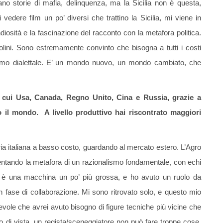
no storie di mafia, delinquenza, ma la Sicilia non è questa,
i vedere film un po’ diversi che trattino la Sicilia, mi viene in
diosità e la fascinazione del racconto con la metafora politica.
ni. Sono estremamente convinto che bisogna a tutti i costi
hismo dialettale. E’ un mondo nuovo, un mondo cambiato, che
a cui Usa, Canada, Regno Unito, Cina e Russia, grazie a
o il mondo. A livello produttivo hai riscontrato maggiori
oria italiana a basso costo, guardando al mercato estero. L’Agro
sentando la metafora di un razionalismo fondamentale, con echi
te è una macchina un po’ più grossa, e ho avuto un ruolo da
n fase di collaborazione. Mi sono ritrovato solo, e questo mio
evole che avrei avuto bisogno di figure tecniche più vicine che
o di vista, un regista/sceneggiatore non può fare troppe cose.