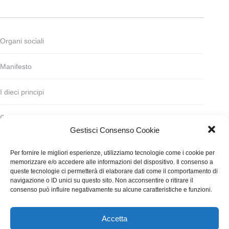
Organi sociali
Manifesto
I dieci principi
Codice deontologico
Gestisci Consenso Cookie
Statuto
Per fornire le migliori esperienze, utilizziamo tecnologie come i cookie per
memorizzare e/o accedere alle informazioni del dispositivo. Il consenso a
Finanziamento
queste tecnologie ci permetterà di elaborare dati come il comportamento di
navigazione o ID unici su questo sito. Non acconsentire o ritirare il
consenso può influire negativamente su alcune caratteristiche e funzioni.
Contatti
Accetta
WGI - Tutti i diritti riservati © 2021