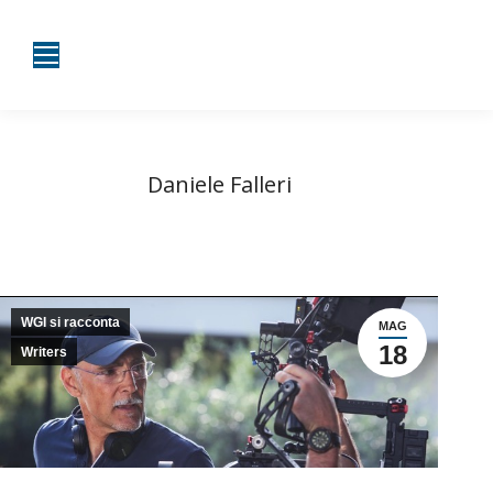
Daniele Falleri
Tu sei qui:
Home
WGI si racconta
Daniele Falleri
WGI si racconta
MAG
18
Writers