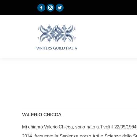
Facebook
Instagram
Twitter
Home
page
page
page
opens
opens
opens
in
in
in
new
new
new
window
window
window
VALERIO CHICCA
Mi chiamo Valerio Chicca, sono nato a Tivoli il 22/09/1994
2014, frequento la Sapienza corso Arti e Scienze dello S