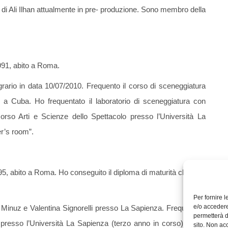
di Ali Ilhan attualmente in pre- produzione. Sono membro della
991, abito a Roma.
grario in data 10/07/2010. Frequento il corso di sceneggiatura
a Cuba. Ho frequentato il laboratorio di sceneggiatura con
corso Arti e Scienze dello Spettacolo presso l’Università La
r’s room”.
5, abito a Roma. Ho conseguito il diploma di maturità classica
Per fornire 
e/o accedere
 Minuz e Valentina Signorelli presso La Sapienza. Frequento il
permetterà d
o presso l’Università La Sapienza (terzo anno in corso). Sono
sito. Non ac