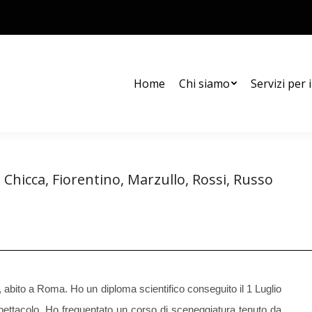
Chi siamo
Servizi per i soci
Diario di bordo
Archivio
Home
Chi siamo
Servizi per i
Chicca, Fiorentino, Marzullo, Rossi, Russo
Tu sei qui:
Home
Diario di bordo
Chicca, Fiorentino, Marzullo, Rossi, Russo
, abito a Roma. Ho un diploma scientifico conseguito il 1 Luglio
pettacolo. Ho frequentato un corso di sceneggiatura tenuto da