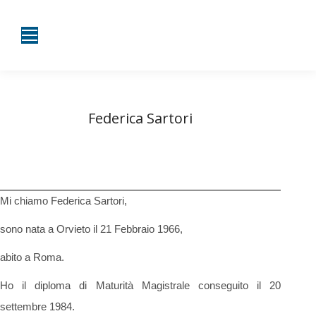
Federica Sartori
Tu sei qui:
Home
Diario di bordo
Federica Sartori
Mi chiamo Federica Sartori,
sono nata a Orvieto il 21 Febbraio 1966,
abito a Roma.
Ho il diploma di Maturità Magistrale conseguito il 20
settembre 1984.