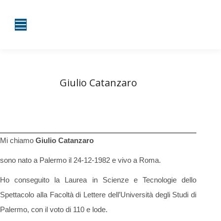
Giulio Catanzaro
Tu sei qui:
Home
Diario di bordo
Giulio Catanzaro
Mi chiamo
Giulio Catanzaro
sono nato a Palermo il 24-12-1982 e vivo a Roma.
Ho conseguito la Laurea in Scienze e Tecnologie dello
Spettacolo alla Facoltà di Lettere dell’Università degli Studi di
Palermo, con il voto di 110 e lode.