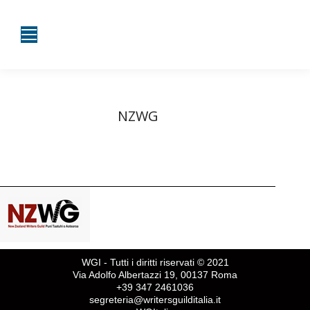
NZWG
Tu sei qui:
Home
Partner, Cliente, etc.
NZWG
WGI - Tutti i diritti riservati © 2021
Via Adolfo Albertazzi 19, 00137 Roma
+39 347 2461036
segreteria@writersguilditalia.it