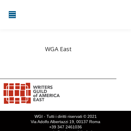
WGA East
Tu sei qui:
Home
Partner, Cliente, etc.
WGA East
WGI - Tutti i diritti riservati © 2021
Via Adolfo Albertazzi 19, 00137 Roma
+39 347 2461036