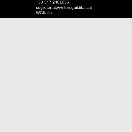
+39 347 2461036
segreteria@writersguilditalia.it
WGItalia