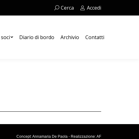
Cerca:
Cerca
Accedi
Contatti
 soci
Diario di bordo
Archivio
Contatti
Concept: Annamaria De Paola - Realizzazione:
AF