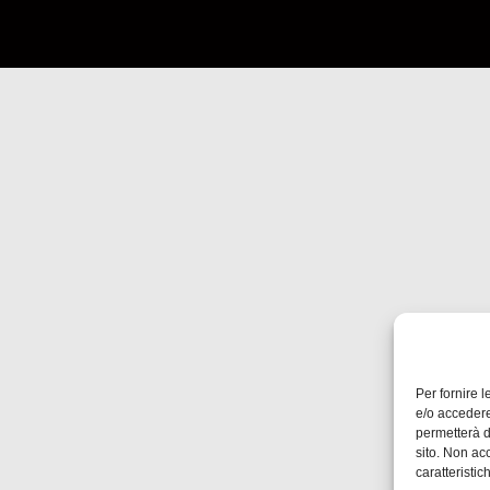
Per fornire 
e/o accedere
permetterà d
sito. Non ac
caratteristic