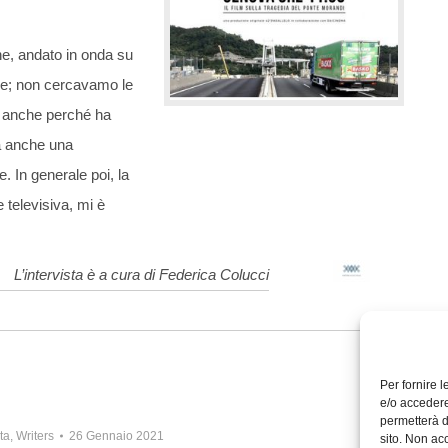
ne, andato in onda su
ime; non cercavamo le
a anche perché ha
a anche una
. In generale poi, la
e televisiva, mi è
L’intervista è a cura di Federica Colucci
Per fornire 
e/o accedere
permetterà d
ta
,
Writers
26 Gennaio 2021
sito. Non ac