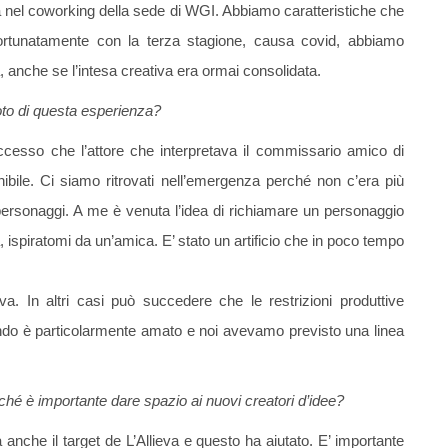
uta nel coworking della sede di WGI. Abbiamo caratteristiche che
rtunatamente con la terza stagione, causa covid, abbiamo
 anche se l’intesa creativa era ormai consolidata.
to di questa esperienza?
ccesso che l’attore che interpretava il commissario amico di
ibile. Ci siamo ritrovati nell’emergenza perché non c’era più
personaggi. A me è venuta l’idea di richiamare un personaggio
a, ispiratomi da un’amica. E’ stato un artificio che in poco tempo
a. In altri casi può succedere che le restrizioni produttive
ndo è particolarmente amato e noi avevamo previsto una linea
é è importante dare spazio ai nuovi creatori d’idee?
nche il target de L’Allieva e questo ha aiutato. E’ importante