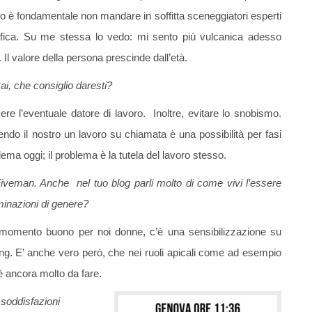
 è fondamentale non mandare in soffitta sceneggiatori esperti
rafica. Su me stessa lo vedo: mi sento più vulcanica adesso
Il valore della persona prescinde dall’età.
i, che consiglio daresti?
re l’eventuale datore di lavoro. Inoltre, evitare lo snobismo.
sendo il nostro un lavoro su chiamata è una possibilità per fasi
ma oggi; il problema è la tutela del lavoro stesso.
Fiveman. Anche nel tuo blog parli molto di come vivi l’essere
minazioni di genere?
 momento buono per noi donne, c’è una sensibilizzazione su
ting. E’ anche vero però, che nei ruoli apicali come ad esempio
C’è ancora molto da fare.
 soddisfazioni