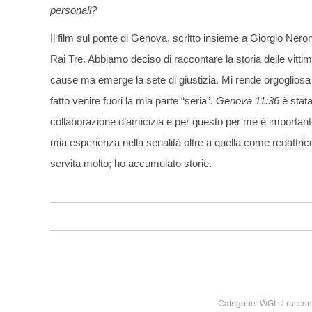
personali?
Il film sul ponte di Genova, scritto insieme a Giorgio Nero
Rai Tre. Abbiamo deciso di raccontare la storia delle vitt
cause ma emerge la sete di giustizia. Mi rende orgoglios
fatto venire fuori la mia parte “seria”.
Genova 11:36
è stat
collaborazione d’amicizia e per questo per me è importante
mia esperienza nella serialità oltre a quella come redattric
servita molto; ho accumulato storie.
Categorie:
WGI si raccon