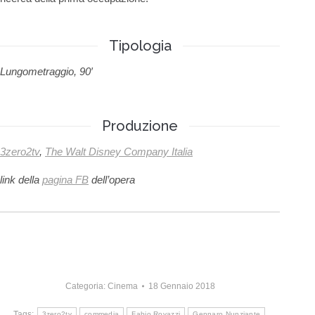
Tipologia
Lungometraggio, 90′
Produzione
3zero2tv
,
The Walt Disney Company Italia
link della
pagina FB
dell’opera
Categoria:
Cinema
18 Gennaio 2018
Tags:
3zero2tv
commedia
Fabio Rovazzi
Gennaro Nunziante