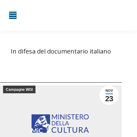
In difesa del documentario italiano
Tu sei qui:
Home
Campagne WGI
In difesa del documentario italiano
Campagne WGI
NOV
23