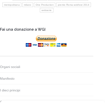
metropolitana
milano
One Production
premio Roma webfest 2014
webserie
Fai una donazione a WGI
Organi sociali
Manifesto
I dieci principi
Codice deontologico