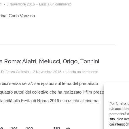
ni
3 Novembre 2016
Lascia un commento
zina, Carlo Vanzina
 a Roma: Alatri, Melucci, Origo, Tonnini
Di
Fosca Gallesio
2 Novembre 2016
Lascia un commento
In bici senza sella”: sei episodi sul tema del precariato
 quattro autori del collettivo che ha realizzato il film presentato
lla città alla Festa di Roma 2016 e in uscita al cinema.
Per fornire 
e/o accedere
permetterà d
sito. Non ac
caratteristic
00
101
102
…
183