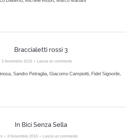
co Diliberto, Michele Astori, Marco Martani
Braccialetti rossi 3
3 Novembre 2016
Lascia un commento
inosa, Sandro Petraglia, Giacomo Campiotti, Fidel Signorile,
In Bici Senza Sella
ni
3 Novembre 2016
Lascia un commento