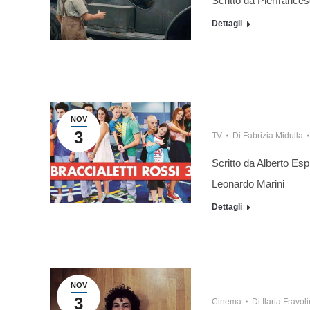
Scritto da Pierfrances
Dettagli
NOV
3
TV
Di
Fabrizia Midulla
Scritto da Alberto Esp
Leonardo Marini
Dettagli
NOV
3
Cinema
Di
Ilaria Fravoli