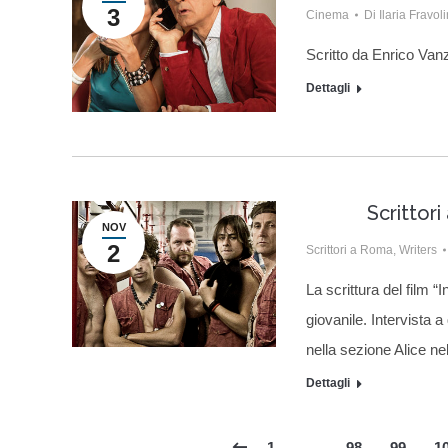
3
Cinema
Di
Ilaria Fravoli
Scritto da Enrico Van
Dettagli
Scrittori
NOV
2
Scrittori a Roma
,
Writers
La scrittura del film “
giovanile. Intervista a
nella sezione Alice ne
Dettagli
1
…
98
99
1