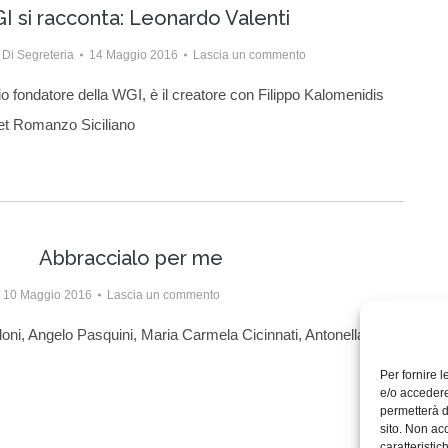
I si racconta: Leonardo Valenti
Di
Segreteria
14 Maggio 2016
Lascia un commento
o fondatore della WGI, è il creatore con Filippo Kalomenidis
et Romanzo Siciliano
Abbraccialo per me
10 Maggio 2016
Lascia un commento
ndoni, Angelo Pasquini, Maria Carmela Cicinnati, Antonella
Per fornire 
e/o accedere
permetterà d
sito. Non ac
caratteristic