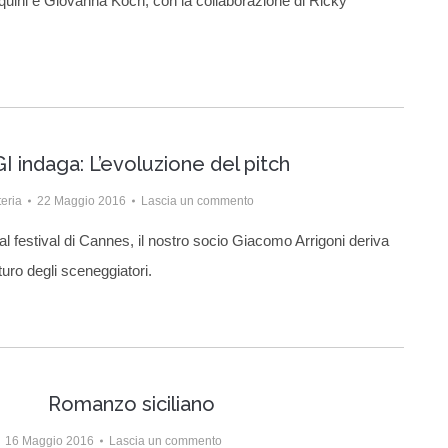
quini e Giovanna Koch, con la collaborazione di Ricky
I indaga: L’evoluzione del pitch
eria
22 Maggio 2016
Lascia un commento
l festival di Cannes, il nostro socio Giacomo Arrigoni deriva
uro degli sceneggiatori.
Romanzo siciliano
16 Maggio 2016
Lascia un commento