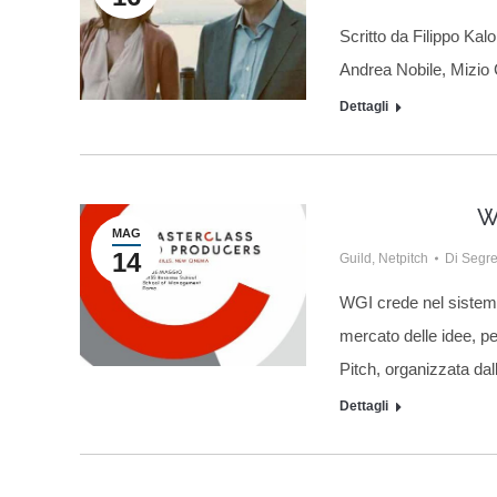
Scritto da Filippo Ka
Andrea Nobile, Mizio 
Dettagli
W
MAG
14
Guild
,
Netpitch
Di
Segre
WGI crede nel sistema
mercato delle idee, p
Pitch, organizzata da
Dettagli