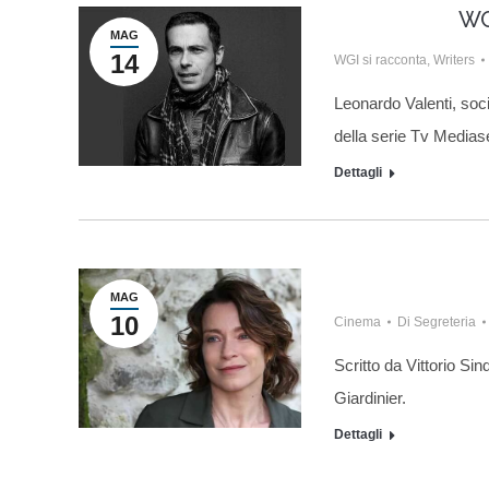
WG
MAG
14
WGI si racconta
,
Writers
Leonardo Valenti, soci
della serie Tv Medias
Dettagli
MAG
10
Cinema
Di
Segreteria
Scritto da Vittorio Si
Giardinier.
Dettagli