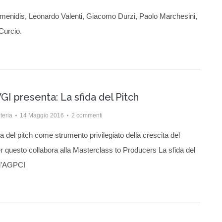
lomenidis, Leonardo Valenti, Giacomo Durzi, Paolo Marchesini,
Curcio.
GI presenta: La sfida del Pitch
teria
14 Maggio 2016
2 commenti
 del pitch come strumento privilegiato della crescita del
er questo collabora alla Masterclass to Producers La sfida del
ll’AGPCI