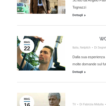
Scritto da Angelo Pas
Tognazzi
Dettagli
WG
MAG
22
Italia
,
Netpitch
Di
Segret
Dalla sua esperienza a
molte domande sul fut
Dettagli
MAG
16
TV
Di
Fabrizia Midulla