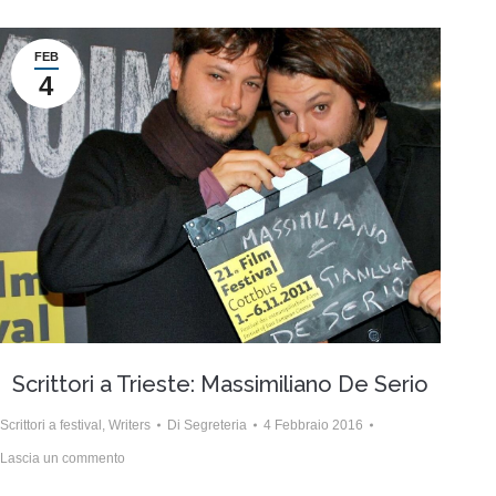
FEB
4
Scrittori a Trieste: Massimiliano De Serio
Scrittori a festival
,
Writers
Di
Segreteria
4 Febbraio 2016
Lascia un commento