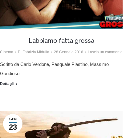
L’abbiamo fatta grossa
Cinema
Di
Fabrizia Midulla
28 Gennaio 2016
Lascia un commento
Scritto da Carlo Verdone, Pasquale Plastino, Massimo
Gaudioso
Dettagli
GEN
23