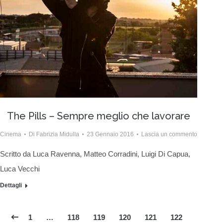
The Pills – Sempre meglio che lavorare
Cinema
Di
Fabrizia Midulla
23 Gennaio 2016
Lascia un commento
Scritto da Luca Ravenna, Matteo Corradini, Luigi Di Capua,
Luca Vecchi
Dettagli
1
…
118
119
120
121
122