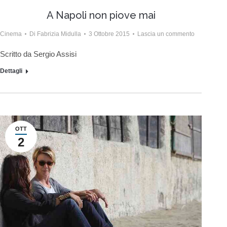
A Napoli non piove mai
Cinema
Di
Fabrizia Midulla
3 Ottobre 2015
Lascia un commento
Scritto da Sergio Assisi
Dettagli
OTT
2