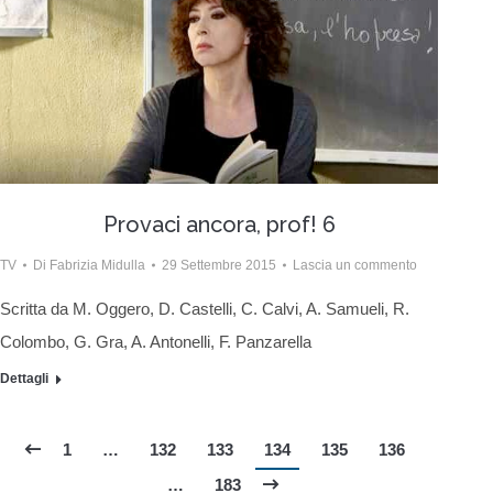
Provaci ancora, prof! 6
TV
Di
Fabrizia Midulla
29 Settembre 2015
Lascia un commento
Scritta da M. Oggero, D. Castelli, C. Calvi, A. Samueli, R.
Colombo, G. Gra, A. Antonelli, F. Panzarella
Dettagli
1
…
132
133
134
135
136
…
183