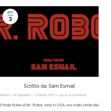
OTT
3
Scritto da: Sam Esmail
Writers
Di
Segreteria
3 Ottobre 2015
Lascia un commento
Il finale fiction di Mr. Robot, serie tv USA, era molto simile alla