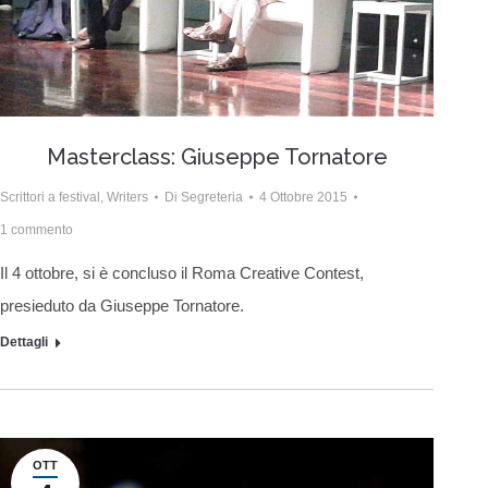
Masterclass: Giuseppe Tornatore
Scrittori a festival
,
Writers
Di
Segreteria
4 Ottobre 2015
1 commento
Il 4 ottobre, si è concluso il Roma Creative Contest,
presieduto da Giuseppe Tornatore.
Dettagli
OTT