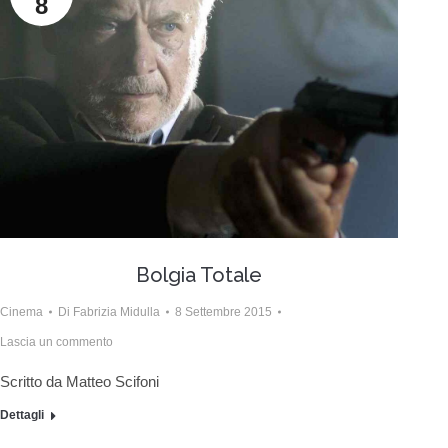
8
Bolgia Totale
Cinema
Di
Fabrizia Midulla
8 Settembre 2015
Lascia un commento
Scritto da Matteo Scifoni
Dettagli