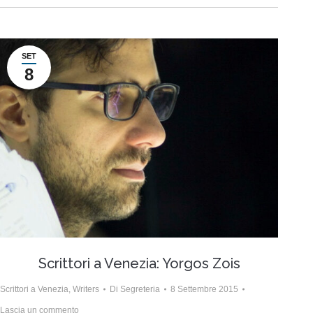
SET
8
Scrittori a Venezia: Yorgos Zois
Scrittori a Venezia
,
Writers
Di
Segreteria
8 Settembre 2015
Lascia un commento