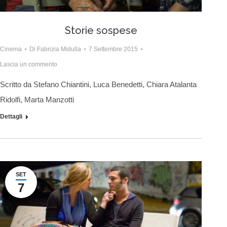
Storie sospese
Cinema
Di
Fabrizia Midulla
7 Settembre 2015
Lascia un commento
Scritto da Stefano Chiantini, Luca Benedetti, Chiara Atalanta
Ridolfi, Marta Manzotti
Dettagli
SET
7