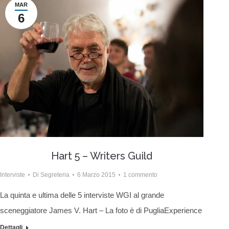
MAR
6
Hart 5 – Writers Guild
Interviste
Di
Segreteria
6 Marzo 2015
1 commento
La quinta e ultima delle 5 interviste WGI al grande
sceneggiatore James V. Hart – La foto è di PugliaExperience
Dettagli