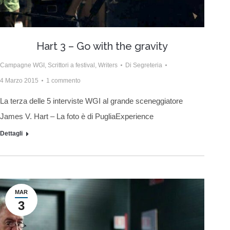
Hart 3 – Go with the gravity
Campagne WGI
,
Scrittori a festival
,
Writers
Di
Segreteria
4 Marzo 2015
1 commento
La terza delle 5 interviste WGI al grande sceneggiatore
James V. Hart – La foto è di PugliaExperience
Dettagli
MAR
3