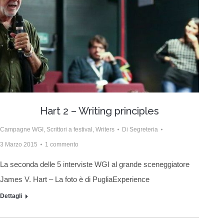
Hart 2 – Writing principles
Campagne WGI
,
Scrittori a festival
,
Writers
Di
Segreteria
3 Marzo 2015
1 commento
La seconda delle 5 interviste WGI al grande sceneggiatore
James V. Hart – La foto è di PugliaExperience
Dettagli