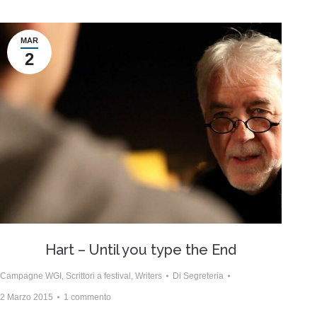
MAR
2
Hart – Until you type the End
Campagne WGI
,
Scrittori a festival
,
Writers
Di
Segreteria
2 Marzo 2015
1 commento