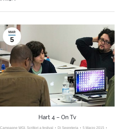
MAR
5
Hart 4 – On Tv
Campagne WGI
,
Scrittori a festival
Di
Segreteria
5 Marzo 2015