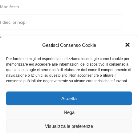
Manifesto
I dieci principi
Codice deontologico
Gestisci Consenso Cookie
Statuto
Per fornire le migliori esperienze, utilizziamo tecnologie come i cookie per
memorizzare e/o accedere alle informazioni del dispositivo. Il consenso a
Finanziamento
queste tecnologie ci permetterà di elaborare dati come il comportamento di
navigazione o ID unici su questo sito. Non acconsentire o ritirare il
consenso può influire negativamente su alcune caratteristiche e funzioni.
Contatti
Accetta
WGI - Tutti i diritti riservati © 2021
Via Adolfo Albertazzi 19, 00137 Roma
Nega
+39 347 2461036
segreteria@writersguilditalia.it
WGItalia
Visualizza le preferenze
Concept: Annamaria De Paola - Realizzazione:
AF