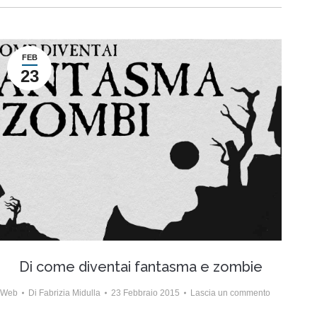
FEB
23
Di come diventai fantasma e zombie
Web
Di
Fabrizia Midulla
23 Febbraio 2015
Lascia un commento