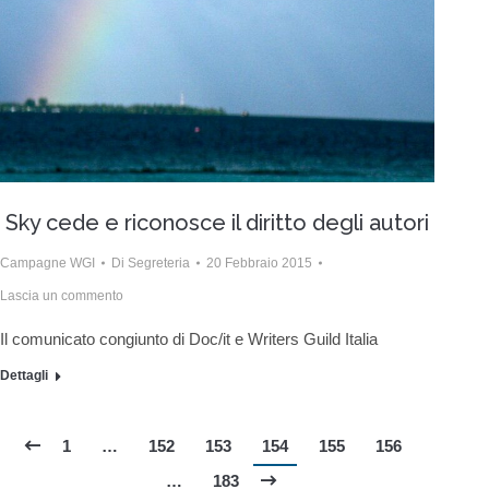
Sky cede e riconosce il diritto degli autori
Campagne WGI
Di
Segreteria
20 Febbraio 2015
Lascia un commento
Il comunicato congiunto di Doc/it e Writers Guild Italia
Dettagli
1
…
152
153
154
155
156
…
183