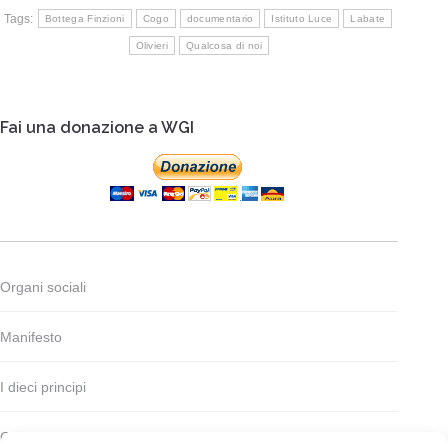
Tags:
Bottega Finzioni
Cogo
documentario
Istituto Luce
Labate
Olivieri
Qualcosa di noi
Fai una donazione a WGI
Organi sociali
Manifesto
I dieci principi
Codice deontologico