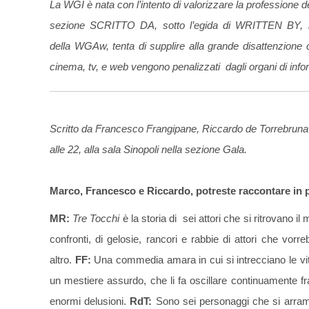
La WGI è nata con l’intento di valorizzare la professione d
sezione SCRITTO DA, sotto l’egida di WRITTEN BY, la 
della WGAw, tenta di supplire alla grande disattenzione co
cinema, tv, e web vengono penalizzati dagli organi di inf
Scritto da Francesco Frangipane, Riccardo de Torrebruna e
alle 22, alla sala Sinopoli nella sezione Gala.
Marco, Francesco e Riccardo, potreste raccontare in 
MR:
Tre Tocchi
è la storia di sei attori che si ritrovano il
confronti, di gelosie, rancori e rabbie di attori che vorr
altro.
FF:
Una commedia amara in cui si intrecciano le vit
un mestiere assurdo, che li fa oscillare continuamente fra
enormi delusioni.
RdT:
Sono sei personaggi che si arramp