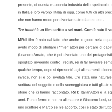
presente, di questa malconcia industria dello spettacolo, 
in Italia e loro vivono l’Italia di oggi, come tutti gli altri pr
che non hanno modo per diventare altro da se stessi.
Tre tocchi
è un film scritto a sei mani. Com’è nato il 
MR:
Il film è nato dal fatto che anche io gioco nella squa
avuto modo di studiare i “miei” attori per cercare di capire
(Leandro Amato, che è poi diventato uno dei protagonist
spogliatoi inveendo contro i registi, rei di far lavorare semp
qualche tempo, dopo si ripresentò agli allenamenti, dice
invece, non si è poi rivelata tale. C’è stata una naturale
scrittura del soggetto e della sceneggiatura e tutti gli altri 
storie che ci hanno raccontato.
RdT:
ItalianAttori è la s
anni. Punto fermo e nostro allenatore è Giacomo Losi, un m
uno scrittore e Marco se n’è accorto, così è stato del tutto