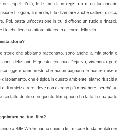
 dei capelli, l’età, le fisime di un regista o di un funzionario
ione ti logora, ti stende, ti fa diventare anche cattivo, cinico,
re. Poi, basta un’occasione in cui ti offrono un ruolo e rinasci,
ilo che tiene un attore attaccato al carro della vita.
uesta storia?
Le storie che abbiamo raccontato, sono anche la mia storia e
rustrazioni, delusioni. E questo continuo Déjà vu, vivendolo però
 e sconfiggere quei mostri che accompagnano le nostre misere
d’isolamento, che è tipica in questo ambiente, siamo riusciti a
ri e di amicizie rare, dove non c’erano più maschere, perché su
sei fatto dentro e in questo film ognuno ha fatto la sua parte
eggiatura nei tuoi film?
uando a Billy Wilder hanno chiesto le tre cose fondamentali per