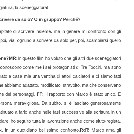
giatura, la sceneggiatura!
 scrivere da solo? O in gruppo? Perché?
pitato di scrivere insieme. ma in genere mi confronto con gli
poi, via, ognuno a scrivere da solo per, poi, scambiarsi quello
ione?
MR:
In questo film ho voluto che gli altri due sceneggiatori
, conoscono come me i sei protagonisti di Tre Tocchi, ma sono
rato a casa mia una ventina di attori calciatori e ci siamo fatti
che abbiamo adattato, modificato, stravolto, ma che conservano
nime dei personaggi.
FF:
Il rapporto con Marco è stato unico. È
persona meravigliosa. Da subito, si è lasciato generosamente
inuato a farlo anche nelle fasi successive alla scrittura in un
olare, ho seguito tutta la lavorazione anche come aiuto-regista,
x, in un quotidiano bellissimo confronto.
RdT
:
Marco ama gli