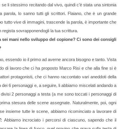
e se li stessimo recitando dal vivo, quindi c’è stata una sintonia
ima parola, lo sanno tutti gli scrittori. Flaiano, che è un grande
opo tutto vive di immagini, trascende la parola, è importante che
 regista sovrapponendogli la tua scrittura.
a sei mani nello sviluppo del copione? Ci sono dei consigli
?
, essendo io il primo ad averne ancora bisogno e tanto. Vista
do di lavoro che ci ha proposto Marco Risi e che alla fine si è
 attori protagonisti, che ci hanno raccontato vari aneddoti della
o dei 6 personaggi e, a seguire, li abbiamo miscelati andando a
o divisi 2 personaggi a testa (a me sono toccati i personaggi di
rima stesura delle scene assegnate. Naturalmente, poi, ogni
sse insieme tutte le scene, abbiamo ricominciato a lavorare di
:
Abbiamo incrociato i percorsi di ciascuno, sapendo che il
i passare la linea di fuoco, quel provino che grava sulla testa di