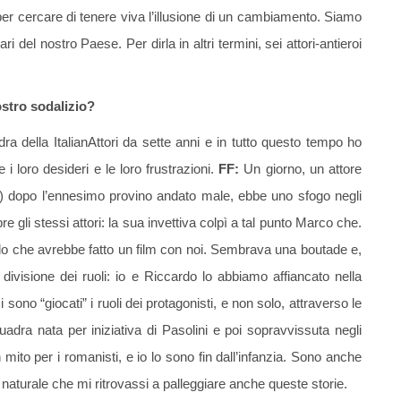
per cercare di tenere viva l’illusione di un cambiamento. Siamo
ecari del nostro Paese. Per dirla in altri termini, sei attori-antieroi
vostro sodalizio?
dra della ItalianAttori da sette anni e in tutto questo tempo ho
 i loro desideri e le loro frustrazioni.
FF:
Un giorno, un attore
i) dopo l’ennesimo provino andato male, ebbe uno sfogo negli
re gli stessi attori: la sua invettiva colpì a tal punto Marco che.
ndo che avrebbe fatto un film con noi. Sembrava una boutade e,
 divisione dei ruoli: io e Riccardo lo abbiamo affiancato nella
si sono “giocati” i ruoli dei protagonisti, e non solo, attraverso le
quadra nata per iniziativa di Pasolini e poi sopravvissuta negli
ito per i romanisti, e io lo sono fin dall’infanzia. Sono anche
 naturale che mi ritrovassi a palleggiare anche queste storie.