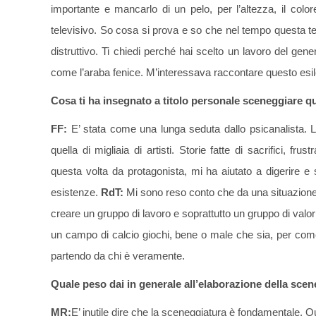
importante e mancarlo di un pelo, per l’altezza, il colore
televisivo. So cosa si prova e so che nel tempo questa tens
distruttivo. Ti chiedi perché hai scelto un lavoro del gene
come l’araba fenice. M’interessava raccontare questo esile f
Cosa ti ha insegnato a titolo personale sceneggiare q
FF:
E’ stata come una lunga seduta dallo psicanalista. 
quella di migliaia di artisti. Storie fatte di sacrifici, f
questa volta da protagonista, mi ha aiutato a digerire
esistenze.
RdT
:
Mi sono reso conto che da una situazione 
creare un gruppo di lavoro e soprattutto un gruppo di valo
un campo di calcio giochi, bene o male che sia, per come 
partendo da chi è veramente.
Quale peso dai in generale all’elaborazione della scen
MR:
E’ inutile dire che la sceneggiatura è fondamentale. Q