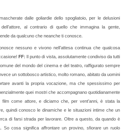
mascherate dalle goliardie dello spogliatoio, per le delusioni
 dell’attore, al contrario di quello che immagina la gente,
 dipende da qualcuno che neanche ti conosce.
onosce nessuno e vivono nell’attesa continua che qualcosa
occasione!
FF:
Il punto di vista, assolutamente condiviso da tutti
o comune del mondo del cinema e del teatro, raffigurato sempre
o invece un sottobosco artistico, molto romano, abitato da uomini
a portare avanti la propria vocazione, ma che spessissimo per
sponenzialmente quei mostri che accompagnano quotidianamente
 film come attore, e diciamo che, per vent’anni, è stata la
e, quindi conosco le dinamiche e le situazioni intime che un
erca di farsi strada per lavorare. Oltre a questo, da quando è
 So cosa significa affrontare un provino, sfiorare un ruolo