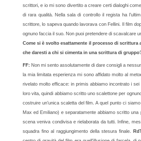
scrittori, e io mi sono divertito a creare certi dialoghi com
di rara qualità. Nella sala di controllo il regista ha l’ult
scrittore, lo sapeva quando lavorava con Fellini. Il film d
ognuno faccia il suo. Non puoi pretendere di scavalcare un
Come si è svolto esattamente il processo di scrittura 
che daresti a chi si cimenta in una scrittura di gruppo
FF:
Non mi sento assolutamente di dare consigli a nessuno
la mia limitata esperienza mi sono affidato molto al meto
rivelato molto efficace: in primis abbiamo incontrato i sei
loro vita, quindi abbiamo scritto uno scalettone per ognun
costruire un’unica scaletta del film. A quel punto ci siam
Max ed Emiliano) e separatamente abbiamo scritto una p
scena veniva condivisa e rielaborata da tutti. Infine, me
squadra fino al raggiungimento della stesura finale.
RdT
centro di gravità del film era quell’illusione di farcela, d