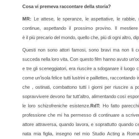
Cosa vi premeva raccontare della storia?
MR:
Le attese, le speranze, le aspettative, le rabbie, 
continue, aspettando il prossimo provino. Il mestiere
è il più precario del mondo, quello che, più di ogni altro,
Questi non sono attori famosi, sono bravi ma non li c
succeda nella loro vita. Con questo film hanno avuto un’
e tre gli sceneggiatori, era riuscire a sdoganare il luog
come un’isola felice tutti lustrini e paillettes, raccontand
che , ostinati, combattono tutti i giorni per riuscire 
sopravvivere devono far tutt’altro, alimentando così e
le loro schizofreniche esistenze.
RdT:
Ho fatto parecchi
professione che mi ha permesso di continuare a scriver
attore attraversa, quando lavora, e soprattutto quando c
nata mia figlia, insegno nel mio Studio Acting a Roma.