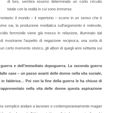
di loro, sembra essersi determinato un corto circuito
totale con la realtà in cui sono immerse.
entario: il mondo – il repertorio – scorre in un senso che è
Come sai, la produzione mediatica sull’argomento è notevole,
omicidio femminile viene già messo in relazione, illuminato dal
 di mostrarne l’aspetto di negazione reciproca, una sorta di
n certo momento storico, gli albori di quegli anni settanta sui
la guerra e dell’immediato dopoguerra. La seconda guerra
lle case – un passo avanti delle donne nella vita sociale,
 in fabbrica… Poi con la fine della guerra le ha chiuse di
ppresentato nella vita delle donne questa aspirazione
n era semplice andare a lavorare e contemporaneamente magari