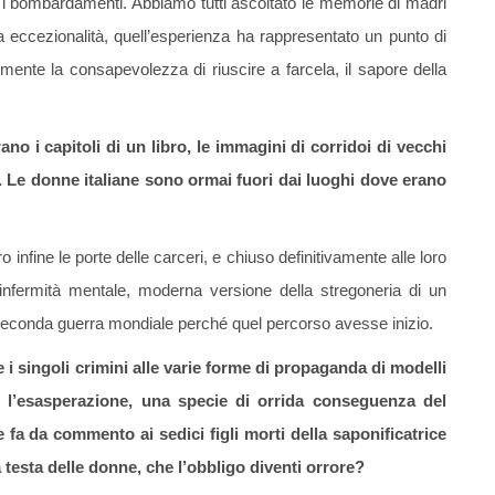
to i bombardamenti. Abbiamo tutti ascoltato le memorie di madri
 eccezionalità, quell’esperienza ha rappresentato un punto di
almente la consapevolezza di riuscire a farcela, il sapore della
o i capitoli di un libro, le immagini di corridoi di vecchi
e. Le donne italiane sono ormai fuori dai luoghi dove erano
 infine le porte delle carceri, e chiuso definitivamente alle loro
’infermità mentale, moderna versione della stregoneria di un
la seconda guerra mondiale perché quel percorso avesse inizio.
 i singoli crimini alle varie forme di propaganda di modelli
a, l’esasperazione, una specie di orrida conseguenza del
 fa da commento ai sedici figli morti della saponificatrice
esta delle donne, che l’obbligo diventi orrore?