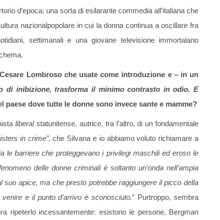
orio d’epoca: una sorta di esilarante commedia all’italiana che
cultura nazionalpopolare in cui la donna continua a oscillare fra
otidiani, settimanali e una giovane televisione immortalano
schema.
i Cesare Lombroso che usate come introduzione e – in un
di inibizione, trasforma il minimo contrasto in odio. E
nel paese dove tutte le donne sono invece sante e mamme?
nista
liberal
statunitense, autrice, tra l’altro, di un fondamentale
isters in crime”
, che Silvana e io abbiamo voluto richiamare a
 le barriere che proteggevano i privilegi maschili ed eroso le
Il fenomeno delle donne criminali è soltanto un’onda nell’ampia
l suo apice, ma che presto potrebbe raggiungere il picco della
venire e il punto d’arrivo è sconosciuto.
” Purtroppo, sembra
a ripeterlo incessantemente: esistono le persone, Bergman