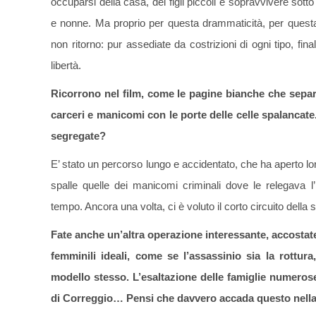
occuparsi della casa, dei figli piccoli e sopravvivere sot
e nonne. Ma proprio per questa drammaticità, per questa
non ritorno: pur assediate da costrizioni di ogni tipo, fin
libertà.
Ricorrono nel film, come le pagine bianche che separan
carceri e manicomi con le porte delle celle spalancat
segregate?
E’ stato un percorso lungo e accidentato, che ha aperto loro
spalle quelle dei manicomi criminali dove le relegava l
tempo. Ancora una volta, ci è voluto il corto circuito del
Fate anche un’altra operazione interessante, accostate
femminili ideali, come se l’assassinio sia la rottur
modello stesso. L’esaltazione delle famiglie numerose
di Correggio… Pensi che davvero accada questo nella t