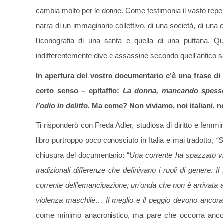
cambia molto per le donne. Come testimonia il vasto repert
narra di un immaginario collettivo, di una società, di una 
l’iconografia di una santa e quella di una puttana. Qu
indifferentemente dive e assassine secondo quell’antico 
In apertura del vostro documentario c’è una frase d
certo senso – epitaffio:
La donna, mancando spesso 
l’odio in delitto.
Ma come? Non viviamo, noi italiani, 
Ti risponderò con Freda Adler, studiosa di diritto e femmi
libro purtroppo poco conosciuto in Italia e mai tradotto,
“S
chiusura del documentario: “
Una corrente ha spazzato via
tradizionali differenze che definivano i ruoli di genere. 
corrente dell’emancipazione; un’onda che non è arrivata a
violenza maschile… Il meglio e il peggio devono ancora 
come minimo anacronistico, ma pare che occorra ancor