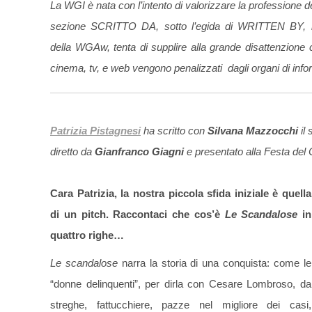
La WGI è nata con l’intento di valorizzare la professione d
sezione SCRITTO DA, sotto l’egida di WRITTEN BY, la 
della WGAw, tenta di supplire alla grande disattenzione co
cinema, tv, e web vengono penalizzati dagli organi di inf
Patrizia Pistagnesi
ha scritto
con
Silvana Mazzocchi
il 
diretto da
Gianfranco Giagni
e presentato alla Festa del
Cara Patrizia, la nostra piccola sfida iniziale è quella
di un pitch. Raccontaci che cos’è
Le Scandalose
in
quattro righe…
Le scandalose
narra la storia di una conquista: come le
“donne delinquenti”, per dirla con Cesare Lombroso, da
streghe, fattucchiere, pazze nel migliore dei casi,