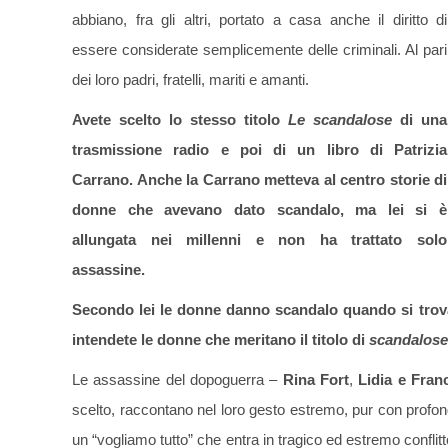
abbiano, fra gli altri, portato a casa anche il diritto di
essere considerate semplicemente delle criminali. Al pari
dei loro padri, fratelli, mariti e amanti.
Avete scelto lo stesso titolo
Le scandalose
di una
trasmissione radio e poi di un libro di Patrizia
Carrano. Anche la Carrano metteva al centro storie di
donne che avevano dato scandalo, ma lei si è
allungata nei millenni e non ha trattato solo
assassine.
Secondo lei le donne danno scandalo quando si trova
intendete le donne che meritano il titolo di
scandalose
Le assassine del dopoguerra –
Rina Fort
,
Lidia e Fran
scelto, raccontano nel loro gesto estremo, pur con profond
un “vogliamo tutto” che entra in tragico ed estremo conflit