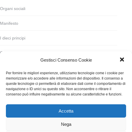
Organi sociali
Manifesto
I dieci principi
Codice deontologico
Gestisci Consenso Cookie
Statuto
Per fornire le migliori esperienze, utilizziamo tecnologie come i cookie per
memorizzare e/o accedere alle informazioni del dispositivo. Il consenso a
Finanziamento
queste tecnologie ci permetterà di elaborare dati come il comportamento di
navigazione o ID unici su questo sito. Non acconsentire o ritirare il
consenso può influire negativamente su alcune caratteristiche e funzioni.
Contatti
Accetta
WGI - Tutti i diritti riservati © 2021
Via Adolfo Albertazzi 19, 00137 Roma
Nega
+39 347 2461036
segreteria@writersguilditalia.it