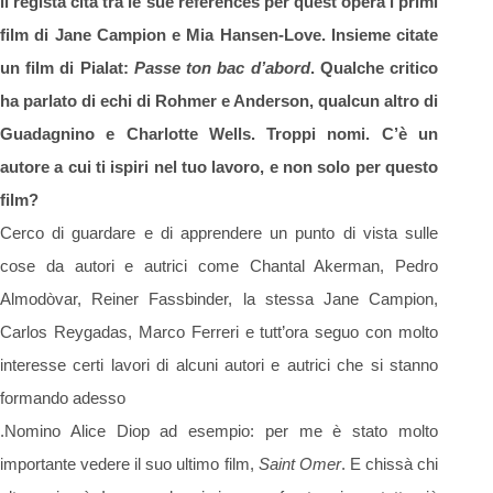
ll regista cita tra le sue references per quest’opera i primi
film di Jane Campion e Mia Hansen-
Love. Insieme citate
un film di Pialat:
Passe ton bac d’abord
.
Qualche critico
ha parlato di echi
di
Rohmer e Anderson, qualcun altro di
Guadagnino e Charlotte Wells. Troppi nomi. C’è un
autore
a cui ti ispiri nel tuo lavoro, e non solo per questo
film?
Cerco di guardare e di apprendere un punto di vista sulle
cose da autori e autrici come Chantal Akerman, Pedro
Almodòvar, Reiner Fassbinder, la stessa Jane Campion,
Carlos Reygadas, Marco Ferreri e tutt’ora seguo con molto
interesse certi lavori di alcuni autori e autrici che si stanno
formando adesso
.Nomino Alice Diop ad esempio: per me è stato molto
importante vedere il suo ultimo film,
Saint Omer
. E chissà chi