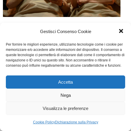
Un figlio a tutti i costi
Gestisci Consenso Cookie
Cinema
Di
Marco Baghini
27 Marzo 2018
Per fornire le migliori esperienze, utilizziamo tecnologie come i cookie per
Lascia un commento
memorizzare e/o accedere alle informazioni del dispositivo. Il consenso a
queste tecnologie ci permetterà di elaborare dati come il comportamento di
Scritto da Fabio Gravina
navigazione o ID unici su questo sito. Non acconsentire o ritirare il
consenso può influire negativamente su alcune caratteristiche e funzioni.
WGI - Tutti i diritti riservati © 2021
Via Adolfo Albertazzi 19, 00137 Roma
Accetta
+39 347 2461036
segreteria@writersguilditalia.it
Nega
WGItalia
Concept: Annamaria De Paola - Realizzazione:
AF
Visualizza le preferenze
Cookie & Privacy Policy
Cookie Policy
Dichiarazione sulla Privacy