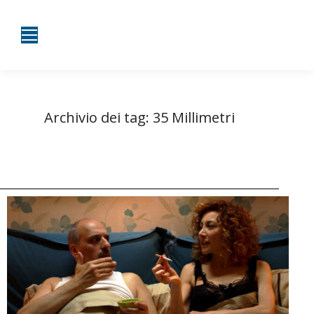
Archivio dei tag:
35 Millimetri
Tu sei qui:
Home
Entrate taggate con 35 Millimetri