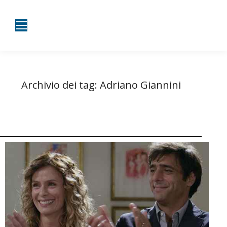
Archivio dei tag:
Adriano Giannini
Tu sei qui:
Home
Entrate taggate con Adriano Giannini