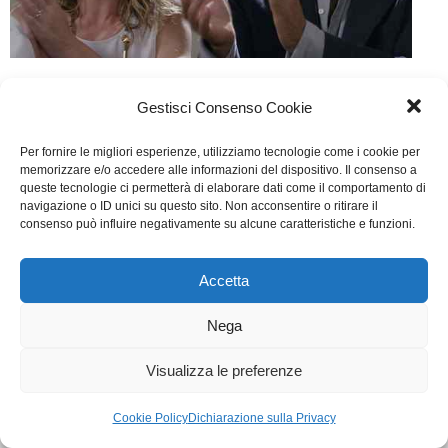
Ambo
Gestisci Consenso Cookie
Cinema
Di
Fabrizia Midulla
4 Dicembre 2014
Per fornire le migliori esperienze, utilizziamo tecnologie come i cookie per
Scritto da L. Biglione, P. Di Lallo, C. Pallottini, A.
memorizzare e/o accedere alle informazioni del dispositivo. Il consenso a
queste tecnologie ci permetterà di elaborare dati come il comportamento di
Saraceni, F. Colangelo e R. Graziosi
navigazione o ID unici su questo sito. Non acconsentire o ritirare il
consenso può influire negativamente su alcune caratteristiche e funzioni.
WGI - Tutti i diritti riservati © 2021
Via Adolfo Albertazzi 19, 00137 Roma
Accetta
+39 347 2461036
segreteria@writersguilditalia.it
Nega
WGItalia
Concept: Annamaria De Paola - Realizzazione:
AF
Visualizza le preferenze
Cookie & Privacy Policy
Cookie Policy
Dichiarazione sulla Privacy