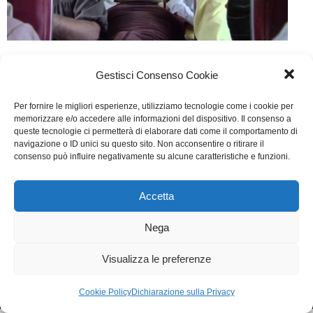
La Leggenda di Bob Wind
Gestisci Consenso Cookie
Cinema
Di
Ilaria Fravolini
10 Novembre 2016
Per fornire le migliori esperienze, utilizziamo tecnologie come i cookie per
Lascia un commento
memorizzare e/o accedere alle informazioni del dispositivo. Il consenso a
queste tecnologie ci permetterà di elaborare dati come il comportamento di
Scritto da Dario Baldi, Alberto Nucci Angeli, Elena
navigazione o ID unici su questo sito. Non acconsentire o ritirare il
consenso può influire negativamente su alcune caratteristiche e funzioni.
Casaccia
Accetta
WGI - Tutti i diritti riservati © 2021
Via Adolfo Albertazzi 19, 00137 Roma
Nega
+39 347 2461036
segreteria@writersguilditalia.it
WGItalia
Visualizza le preferenze
Concept: Annamaria De Paola - Realizzazione:
AF
Cookie & Privacy Policy
Cookie Policy
Dichiarazione sulla Privacy