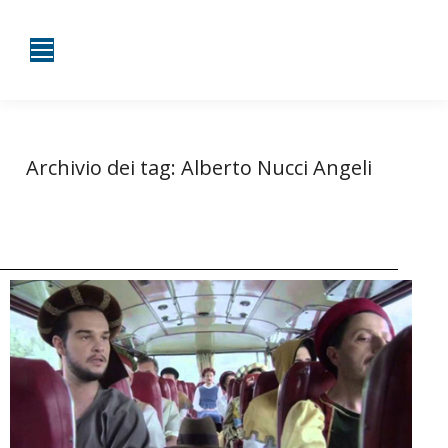
Archivio dei tag:
Alberto Nucci Angeli
Tu sei qui:
Home
Entrate taggate con Alberto Nucci Angeli