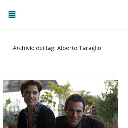
Archivio dei tag:
Alberto Taraglio
Tu sei qui:
Home
Entrate taggate con Alberto Taraglio