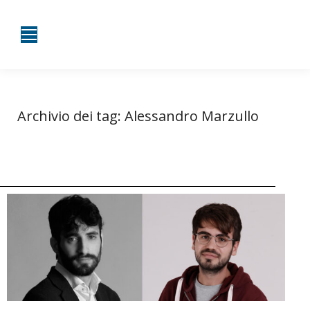
Archivio dei tag:
Alessandro Marzullo
Tu sei qui:
Home
Entrate taggate con Alessandro Marzullo