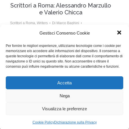
Scrittori a Roma: Alessandro Marzullo
e Valerio Chicca
Scrittori a Roma
,
Writers
Di
Marco Baghini
10 Ottobre 2017
Lascia un commento
Gestisci Consenso Cookie
Alessandro Marzullo e Valerio Chicca hanno scritto
Per fornire le migliori esperienze, utilizziamo tecnologie come i cookie per
memorizzare e/o accedere alle informazioni del dispositivo. Il consenso a
soggetto e sceneggiatura di Looped Love, che è stato
queste tecnologie ci permetterà di elaborare dati come il comportamento di
presentato alla Festa del Cinema di Roma 2017, nella
navigazione o ID unici su questo sito. Non acconsentire o ritirare il
consenso può influire negativamente su alcune caratteristiche e funzioni.
sezione Alice nella Città.
Accetta
WGI - Tutti i diritti riservati © 2021
Via Adolfo Albertazzi 19, 00137 Roma
Nega
+39 347 2461036
segreteria@writersguilditalia.it
WGItalia
Visualizza le preferenze
Concept: Annamaria De Paola - Realizzazione:
AF
Cookie Policy
Dichiarazione sulla Privacy
Cookie & Privacy Policy