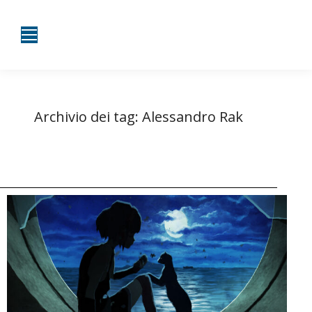
Archivio dei tag:
Alessandro Rak
Tu sei qui:
Home
Entrate taggate con Alessandro Rak