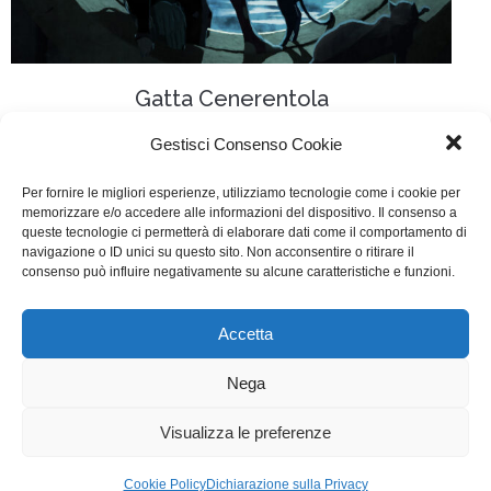
Gatta Cenerentola
Cinema
Di
Giulio Rossi
16 Settembre 2017
Gestisci Consenso Cookie
Lascia un commento
Per fornire le migliori esperienze, utilizziamo tecnologie come i cookie per
memorizzare e/o accedere alle informazioni del dispositivo. Il consenso a
Scritto da: Alessandro Rak, Marianna Garofalo, Ivan
queste tecnologie ci permetterà di elaborare dati come il comportamento di
Cappiello, Marino Guarnieri, Dario Sansone e Italo
navigazione o ID unici su questo sito. Non acconsentire o ritirare il
consenso può influire negativamente su alcune caratteristiche e funzioni.
Scialdone
Accetta
WGI - Tutti i diritti riservati © 2021
Via Adolfo Albertazzi 19, 00137 Roma
Nega
+39 347 2461036
segreteria@writersguilditalia.it
WGItalia
Visualizza le preferenze
Concept: Annamaria De Paola - Realizzazione:
AF
Cookie Policy
Dichiarazione sulla Privacy
Cookie & Privacy Policy