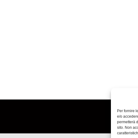
Per fornire 
e/o accedere
permetterà d
sito. Non ac
caratteristic