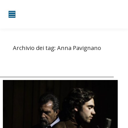
Archivio dei tag:
Anna Pavignano
Tu sei qui:
Home
Entrate taggate con Anna Pavignano