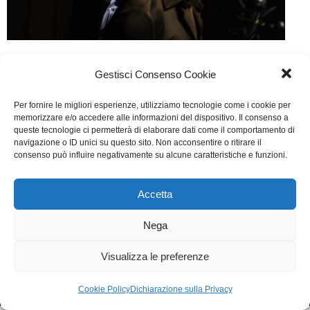
La musica del Silenzio
Gestisci Consenso Cookie
Cinema
Di
Giulio Rossi
24 Settembre 2017
Per fornire le migliori esperienze, utilizziamo tecnologie come i cookie per
Lascia un commento
memorizzare e/o accedere alle informazioni del dispositivo. Il consenso a
queste tecnologie ci permetterà di elaborare dati come il comportamento di
Scritto da Anna Pavagnani, Michael Redford e Andrea
navigazione o ID unici su questo sito. Non acconsentire o ritirare il
consenso può influire negativamente su alcune caratteristiche e funzioni.
Bocelli.
Accetta
WGI - Tutti i diritti riservati © 2021
Via Adolfo Albertazzi 19, 00137 Roma
Nega
+39 347 2461036
segreteria@writersguilditalia.it
WGItalia
Visualizza le preferenze
Concept: Annamaria De Paola - Realizzazione:
AF
Cookie & Privacy Policy
Cookie Policy
Dichiarazione sulla Privacy