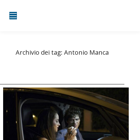
Archivio dei tag:
Antonio Manca
Tu sei qui:
Home
Entrate taggate con Antonio Manca