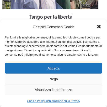
Tango per la libertà
TV
Di
Fabrizia Midulla
12 Gennaio 2016
Gestisci Consenso Cookie
Lascia un commento
Per fornire le migliori esperienze, utilizziamo tecnologie come i cookie per
memorizzare e/o accedere alle informazioni del dispositivo. Il consenso a
Scritto da Nicola Lusuardi, Francesco Scardamaglia,
queste tecnologie ci permetterà di elaborare dati come il comportamento di
Andrea Porporati, Eleonora Cimpanelli, Antonio
navigazione o ID unici su questo sito. Non acconsentire o ritirare il
consenso può influire negativamente su alcune caratteristiche e funzioni.
Manca, Alberto Negrin
Accetta
WGI - Tutti i diritti riservati © 2021
Via Adolfo Albertazzi 19, 00137 Roma
Nega
+39 347 2461036
segreteria@writersguilditalia.it
WGItalia
Visualizza le preferenze
Concept: Annamaria De Paola - Realizzazione:
AF
Cookie Policy
Dichiarazione sulla Privacy
Cookie & Privacy Policy