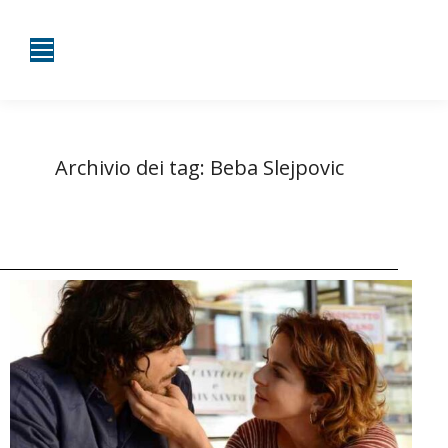
Archivio dei tag:
Beba Slejpovic
Tu sei qui:
Home
Entrate taggate con Beba Slejpovic