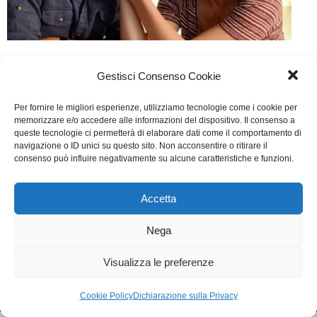
L’esigenza di unirmi…
Gestisci Consenso Cookie
Cinema
Di
Fabrizia Midulla
26 Settembre 2015
Per fornire le migliori esperienze, utilizziamo tecnologie come i cookie per
Lascia un commento
memorizzare e/o accedere alle informazioni del dispositivo. Il consenso a
queste tecnologie ci permetterà di elaborare dati come il comportamento di
Scritto da Tonino Zangardi, Angelo Orlando, Beba
navigazione o ID unici su questo sito. Non acconsentire o ritirare il
consenso può influire negativamente su alcune caratteristiche e funzioni.
Slejpovic
Accetta
WGI - Tutti i diritti riservati © 2021
Via Adolfo Albertazzi 19, 00137 Roma
Nega
+39 347 2461036
segreteria@writersguilditalia.it
WGItalia
Visualizza le preferenze
Concept: Annamaria De Paola - Realizzazione:
AF
Cookie & Privacy Policy
Cookie Policy
Dichiarazione sulla Privacy