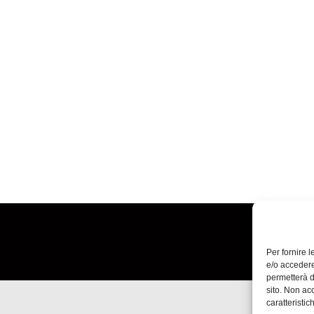
Per fornire 
e/o accedere
permetterà d
sito. Non ac
caratteristic