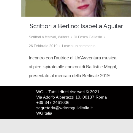
Scrittori a Berlino: Isabella Aguilar
Scrittori a festival
,
Writers
Di
Fosca Gallesio
26 Febbraio 2019
Lascia un commento
Incontro con l’autrice di Un’Avventura musical
atipico ispirato alle canzoni di Battisti e Mogol,
presentato al mercato della Berlinale 2019
WGI - Tutti i diritti riservati © 2021
Via Adolfo Albertazzi 19, 00137 Roma
+39 347 2461036
segreteria@writersguilditalia.it
WGItalia